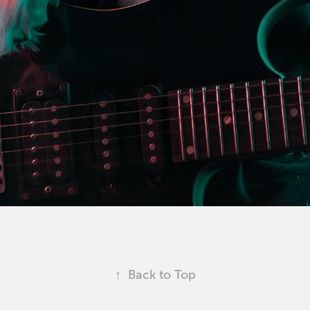
↑
Back to Top